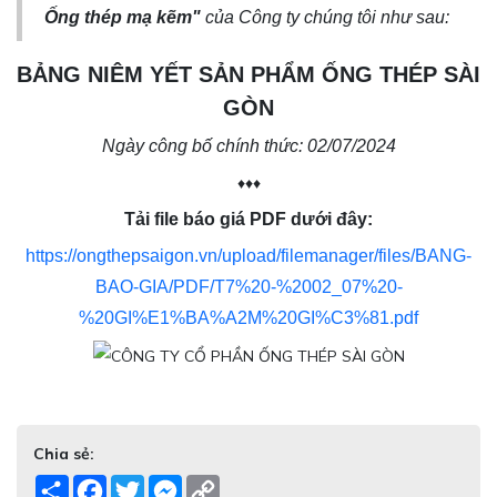
[Kinh doanh] Nhân viên Phát triển Thị trường
Ống thép mạ kẽm"
của Công ty chúng tôi như sau:
BẢNG NIÊM YẾT SẢN PHẨM ỐNG THÉP SÀI
GÒN
Ngày công bố chính thức: 02/07/2024
♦♦♦
Tải file báo giá PDF dưới đây:
https://ongthepsaigon.vn/upload/filemanager/files/BANG-
BAO-GIA/PDF/T7%20-%2002_07%20-
%20GI%E1%BA%A2M%20GI%C3%81.pdf
Chia sẻ:
Share
Facebook
Twitter
Messenger
Copy