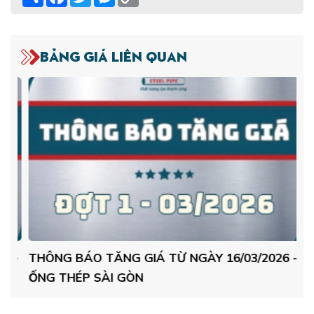
Link
Bảng giá liên quan
 -
THÔNG BÁO TĂNG GIÁ TỪ NGÀY 16/03/2026 -
TH
ỐNG THÉP SÀI GÒN
Ố