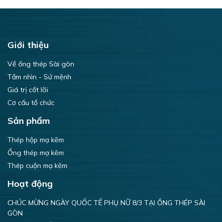
Giới thiệu
Về ống thép Sài gòn
Tầm nhìn - Sứ mệnh
Giá trị cốt lõi
Cơ cấu tổ chức
Sản phẩm
Thép hộp mạ kẽm
Ống thép mạ kẽm
Thép cuộn mạ kẽm
Hoạt động
CHÚC MỪNG NGÀY QUỐC TẾ PHỤ NỮ 8/3 TẠI ỐNG THÉP SÀI
GÒN