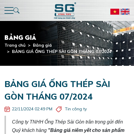
Thép hộp mạ kẽm
Sơ đồ quy trình sản xuất
Khu Vực Miền Đông
Hoạt động
[HCM] TUYỂN DỤNG - KẾ TOÁN TỔNG HỢP
Ống thép mạ kẽm
Dây chuyền nhà máy
Khu Vực Miền Tây
TIN THỊ TRƯỜNG
[HCM] TUYỂN DỤNG - KẾ TOÁN DOANH THU,
Bảng giá
CÔNG NỢ PHẢI THU
Trang chủ
Bảng giá
Thép cuộn mạ kẽm
Khu Vực Tây Nguyên
TIN SẢN PHẨM
BẢNG GIÁ ỐNG THÉP SÀI GÒN THÁNG 07/2024
[HCM] TUYỂN DỤNG - KẾ TOÁN THANH TOÁN,
CÔNG NỢ PHẢI TRẢ
[HCM] TUYỂN DỤNG - KẾ TOÁN THANH TOÁN
NGÂN HÀNG
BẢNG GIÁ ỐNG THÉP SÀI
GÒN THÁNG 07/2024
[NHÀ MÁY] TUYỂN CÁC BỘ PHẬN LÀM VIỆC TẠI
BÀ RỊA - VŨNG TÀU
22/11/2024 02:49 PM
Tin công ty
[XUẤT KHẨU] NHÂN VIÊN KINH DOANH XUẤT
KHẨU
Công ty TNHH Ống Thép Sài Gòn trân trọng gửi đến
Quý khách hàng
"Bảng giá niêm yết cho sản phẩm