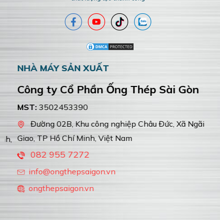
NHÀ MÁY SẢN XUẤT
Công ty Cổ Phần Ống Thép Sài Gòn
MST:
3502453390
Đường 02B, Khu công nghiệp Châu Đức, Xã Ngãi
Giao, TP Hồ Chí Minh, Việt Nam
,
082 955 7272
info@ongthepsaigon.vn
ongthepsaigon.vn