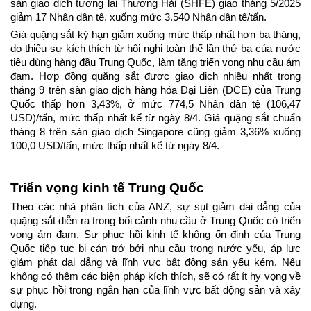
sàn giao dịch tương lai Thượng Hải (SHFE) giao tháng 5/2025 
giảm 17 Nhân dân tệ, xuống mức 3.540 Nhân dân tệ/tấn.
Giá quặng sắt kỳ hạn giảm xuống mức thấp nhất hơn ba tháng, 
do thiếu sự kích thích từ hội nghị toàn thể lần thứ ba của nước 
tiêu dùng hàng đầu Trung Quốc, làm tăng triển vọng nhu cầu ảm 
đạm. Hợp đồng quặng sắt được giao dịch nhiều nhất trong 
tháng 9 trên sàn giao dịch hàng hóa Đại Liên (DCE) của Trung 
Quốc thấp hơn 3,43%, ở mức 774,5 Nhân dân tệ (106,47 
USD)/tấn, mức thấp nhất kể từ ngày 8/4. Giá quặng sắt chuẩn 
tháng 8 trên sàn giao dịch Singapore cũng giảm 3,36% xuống 
100,0 USD/tấn, mức thấp nhất kể từ ngày 8/4.
Triển vọng kinh tế Trung Quốc
Theo các nhà phân tích của ANZ, sự sụt giảm dai dẳng của 
quặng sắt diễn ra trong bối cảnh nhu cầu ở Trung Quốc có triển 
vọng ảm đạm. Sự phục hồi kinh tế không ổn định của Trung 
Quốc tiếp tục bị cản trở bởi nhu cầu trong nước yếu, áp lực 
giảm phát dai dẳng và lĩnh vực bất động sản yếu kém. Nếu 
không có thêm các biện pháp kích thích, sẽ có rất ít hy vọng về 
sự phục hồi trong ngắn hạn của lĩnh vực bất động sản và xây 
dựng.