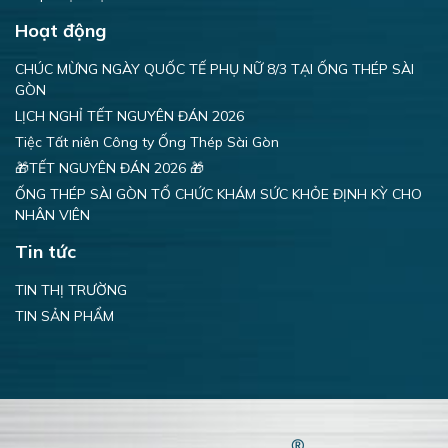
Hoạt động
CHÚC MỪNG NGÀY QUỐC TẾ PHỤ NỮ 8/3 TẠI ỐNG THÉP SÀI
GÒN
LỊCH NGHỈ TẾT NGUYÊN ĐÁN 2026
Tiệc Tất niên Công ty Ống Thép Sài Gòn
🎁TẾT NGUYÊN ĐÁN 2026 🎁
ỐNG THÉP SÀI GÒN TỔ CHỨC KHÁM SỨC KHỎE ĐỊNH KỲ CHO
NHÂN VIÊN
Tin tức
TIN THỊ TRƯỜNG
TIN SẢN PHẨM