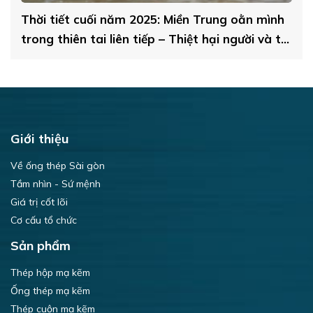
G,
Thời tiết cuối năm 2025: Miền Trung oằn mình
N
trong thiên tai liên tiếp – Thiệt hại người và tài
N
sản, ảnh hưởng nghiêm trọng đến kinh tế
Giới thiệu
Về ống thép Sài gòn
Tầm nhìn - Sứ mệnh
Giá trị cốt lõi
Cơ cấu tổ chức
Sản phẩm
Thép hộp mạ kẽm
Ống thép mạ kẽm
Thép cuộn mạ kẽm