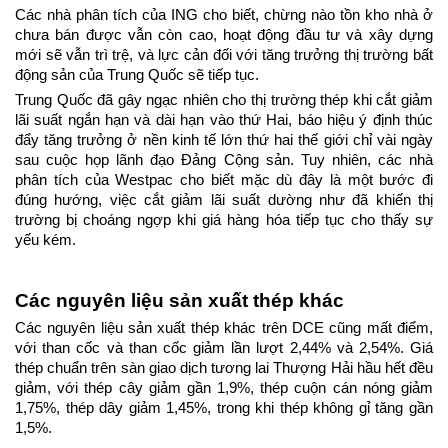
Các nhà phân tích của ING cho biết, chừng nào tồn kho nhà ở 
chưa bán được vẫn còn cao, hoạt động đầu tư và xây dựng 
mới sẽ vẫn trì trệ, và lực cản đối với tăng trưởng thị trường bất 
động sản của Trung Quốc sẽ tiếp tục.
Trung Quốc đã gây ngạc nhiên cho thị trường thép khi cắt giảm 
lãi suất ngắn hạn và dài hạn vào thứ Hai, báo hiệu ý định thúc 
đẩy tăng trưởng ở nền kinh tế lớn thứ hai thế giới chỉ vài ngày 
sau cuộc họp lãnh đạo Đảng Cộng sản. Tuy nhiên, các nhà 
phân tích của Westpac cho biết mặc dù đây là một bước đi 
đúng hướng, việc cắt giảm lãi suất dường như đã khiến thị 
trường bị choáng ngợp khi giá hàng hóa tiếp tục cho thấy sự 
yếu kém.
Các nguyên liệu sản xuất thép khác
Các nguyên liệu sản xuất thép khác trên DCE cũng mất điểm, 
với than cốc và than cốc giảm lần lượt 2,44% và 2,54%. Giá 
thép chuẩn trên sàn giao dịch tương lai Thượng Hải hầu hết đều 
giảm, với thép cây giảm gần 1,9%, thép cuộn cán nóng giảm 
1,75%, thép dây giảm 1,45%, trong khi thép không gỉ tăng gần 
1,5%.