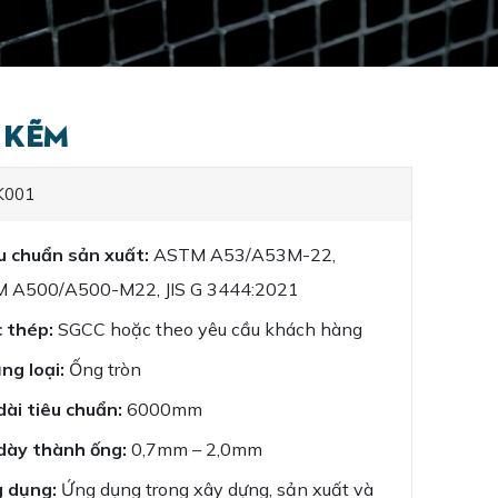
 Kẽm
K001
u chuẩn sản xuất:
ASTM A53/A53M-22,
 A500/A500-M22, JIS G 3444:2021
c thép:
SGCC hoặc theo yêu cầu khách hàng
ng loại:
Ống tròn
dài tiêu chuẩn:
6000mm
 dày thành ống:
0,7mm – 2,0mm
g dụng:
Ứng dụng trong xây dựng, sản xuất và