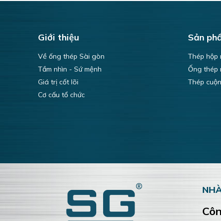
Giới thiệu
Sản ph
Về ống thép Sài gòn
Thép hộp
Tầm nhìn - Sứ mệnh
Ống thép
Giá trị cốt lõi
Thép cuộ
Cơ cấu tổ chức
NHÀ
Côn