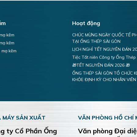
ẩm
Hoạt động
 mạ kẽm
CHÚC MỪNG NGÀY QUỐC TẾ PH
TẠI ỐNG THÉP SÀI GÒN
 mạ kẽm
LỊCH NGHỈ TẾT NGUYÊN ĐÁN 2
n mạ kẽm
Tiệc Tất niên Công ty Ống Thép
🎁TẾT NGUYÊN ĐÁN 2026 🎁
ỐNG THÉP SÀI GÒN TỔ CHỨC 
KHỎE ĐỊNH KỲ CHO NHÂN VIÊN
 MÁY SẢN XUẤT
VĂN PHÒNG HỒ CHÍ 
g ty Cổ Phần Ống
Văn phòng Đại di