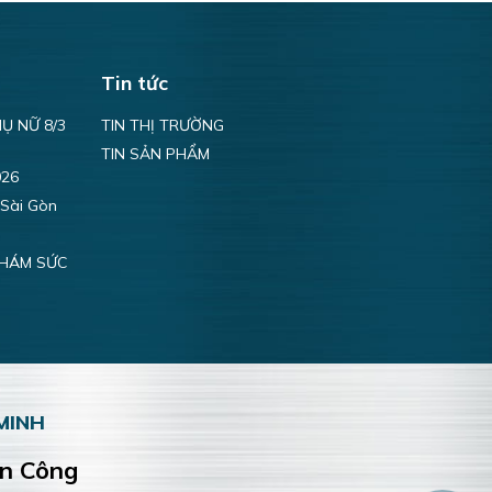
Tin tức
Ụ NỮ 8/3
TIN THỊ TRƯỜNG
TIN SẢN PHẨM
026
 Sài Gòn
KHÁM SỨC
MINH
ện Công