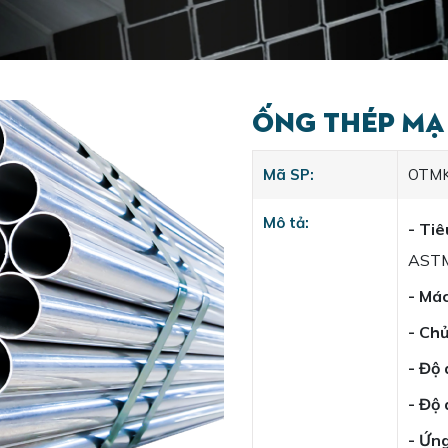
Ống Thép Mạ
Mã SP:
OTM
Mô tả:
- Tiê
ASTM
- Má
- Chủ
- Độ 
- Độ
- Ứn