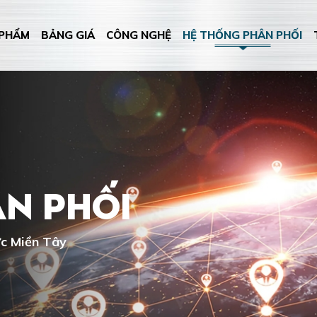
 PHẨM
BẢNG GIÁ
CÔNG NGHỆ
HỆ THỐNG PHÂN PHỐI
ân phối
c Miền Tây