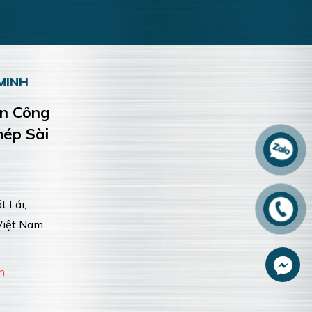
MINH
ện Công
hép Sài
 Lái,
Việt Nam
n