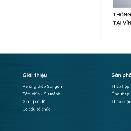
THÔNG
TẠI VĨ
Giới thiệu
Sản ph
Về ống thép Sài gòn
Thép hộp
Tầm nhìn - Sứ mệnh
Ống thép
Giá trị cốt lõi
Thép cuộ
Cơ cấu tổ chức