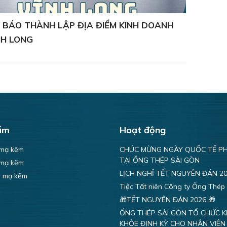
 BÁO THÀNH LẬP ĐỊA ĐIỂM KINH DOANH
NH LONG
ẩm
Hoạt động
 mạ kẽm
CHÚC MỪNG NGÀY QUỐC TẾ PH
TẠI ỐNG THÉP SÀI GÒN
 mạ kẽm
LỊCH NGHỈ TẾT NGUYÊN ĐÁN 2
n mạ kẽm
Tiệc Tất niên Công ty Ống Thép
🎁TẾT NGUYÊN ĐÁN 2026 🎁
ỐNG THÉP SÀI GÒN TỔ CHỨC 
KHỎE ĐỊNH KỲ CHO NHÂN VIÊN