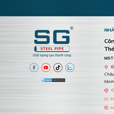
NHÀ
Côn
Thé
MST
Đư
Châu
Minh
0
i
o