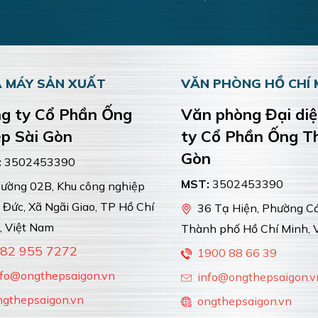
 MÁY SẢN XUẤT
VĂN PHÒNG HỒ CHÍ 
g ty Cổ Phần Ống
Văn phòng Đại di
p Sài Gòn
ty Cổ Phần Ống T
Gòn
:
3502453390
MST:
3502453390
ờng 02B, Khu công nghiệp
 Đức, Xã Ngãi Giao, TP Hồ Chí
36 Tạ Hiện, Phường Cát
, Việt Nam
Thành phố Hồ Chí Minh, 
82 955 7272
1900 88 66 39
nfo@ongthepsaigon.vn
info@ongthepsaigon.v
ngthepsaigon.vn
ongthepsaigon.vn