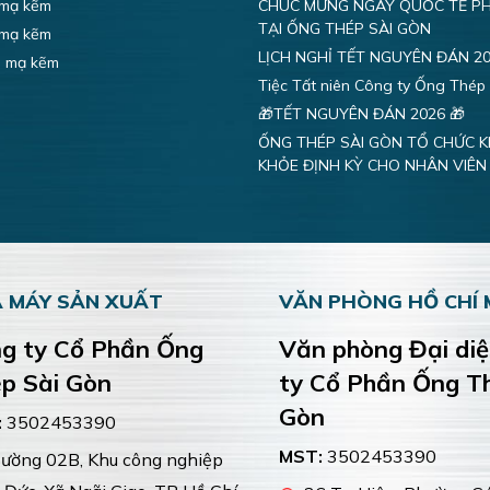
 mạ kẽm
CHÚC MỪNG NGÀY QUỐC TẾ PH
TẠI ỐNG THÉP SÀI GÒN
 mạ kẽm
LỊCH NGHỈ TẾT NGUYÊN ĐÁN 2
n mạ kẽm
Tiệc Tất niên Công ty Ống Thép
🎁TẾT NGUYÊN ĐÁN 2026 🎁
ỐNG THÉP SÀI GÒN TỔ CHỨC 
KHỎE ĐỊNH KỲ CHO NHÂN VIÊN
 MÁY SẢN XUẤT
VĂN PHÒNG HỒ CHÍ 
g ty Cổ Phần Ống
Văn phòng Đại di
p Sài Gòn
ty Cổ Phần Ống T
Gòn
:
3502453390
MST:
3502453390
ờng 02B, Khu công nghiệp