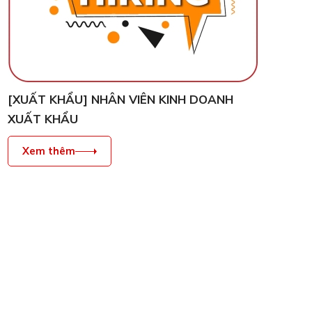
[XUẤT KHẨU] NHÂN VIÊN KINH DOANH
XUẤT KHẨU
Xem thêm