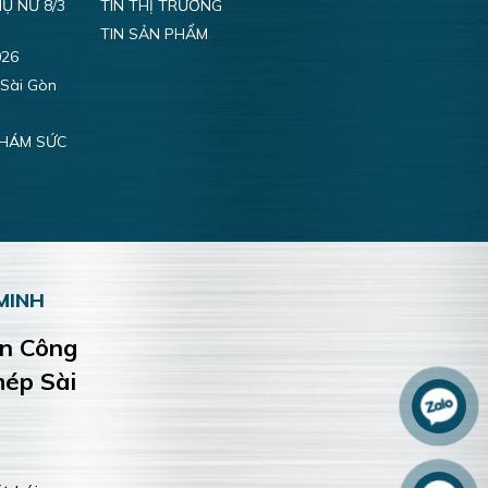
Ụ NỮ 8/3
TIN THỊ TRƯỜNG
TIN SẢN PHẨM
026
 Sài Gòn
KHÁM SỨC
MINH
ện Công
hép Sài