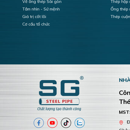
Về ống thép Sài gòn
Thép hộp
Tầm nhìn - Sứ mệnh
Ống thép
Giá trị cốt lõi
Thép cuộ
Cơ cấu tổ chức
NHÀ
Côn
Thé
MST
Đư