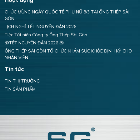
CHÚC MỪNG NGÀY QUỐC TẾ PHỤ NỮ 8/3 TẠI ỐNG THÉP SÀI
GÒN
LỊCH NGHỈ TẾT NGUYÊN ĐÁN 2026
Tiệc Tất niên Công ty Ống Thép Sài Gòn
🎁TẾT NGUYÊN ĐÁN 2026 🎁
ỐNG THÉP SÀI GÒN TỔ CHỨC KHÁM SỨC KHỎE ĐỊNH KỲ CHO
NHÂN VIÊN
Tin tức
TIN THỊ TRƯỜNG
TIN SẢN PHẨM