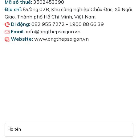
[Kinh doanh] Nhân viên Phát triển Thị trường
Mã số thuế:
3502453390
Địa chỉ:
Đường 02B, Khu công nghiệp Châu Đức, Xã Ngãi
Giao, Thành phố Hồ Chí Minh
, Việt Nam.
Di động:
082 955 7272 - 1900 88 66 39
Email:
info@ongthepsaigon.vn
Website:
www.ongthepsaigon.vn
Họ tên