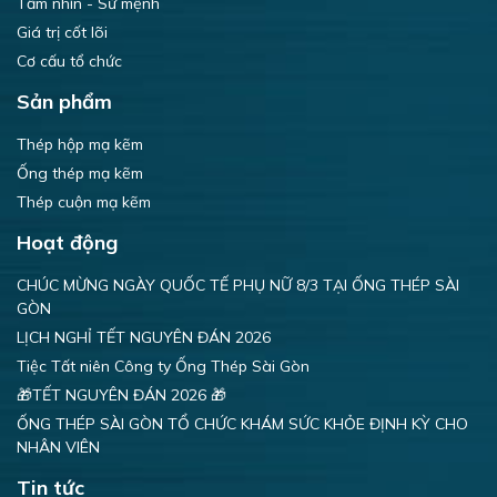
Tầm nhìn - Sứ mệnh
Giá trị cốt lõi
Cơ cấu tổ chức
Sản phẩm
Thép hộp mạ kẽm
Ống thép mạ kẽm
Thép cuộn mạ kẽm
Hoạt động
CHÚC MỪNG NGÀY QUỐC TẾ PHỤ NỮ 8/3 TẠI ỐNG THÉP SÀI
GÒN
LỊCH NGHỈ TẾT NGUYÊN ĐÁN 2026
Tiệc Tất niên Công ty Ống Thép Sài Gòn
🎁TẾT NGUYÊN ĐÁN 2026 🎁
ỐNG THÉP SÀI GÒN TỔ CHỨC KHÁM SỨC KHỎE ĐỊNH KỲ CHO
NHÂN VIÊN
Tin tức