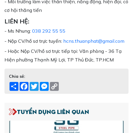
- Môi trường làm việc thân thiện, năng động, hiện đại, có
cơ hội thăng tiến
LIÊN HỆ:
- Ms Nhung:
038 292 55 55
- Nộp CV/hồ sơ trực tuyến:
hcns.thuanphat@gmail.com
- Hoặc Nộp CV/hồ sơ trực tiếp tại: Văn phòng - 36 Tạ
Hiện phường Thạnh Mỹ Lợi, TP Thủ Đức, TP.HCM
Chia sẻ:
Share
Facebook
Twitter
Messenger
Copy
Link
Tuyển dụng liên quan