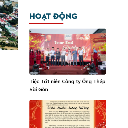
NHẤT TRONG NĂM 2024
Tiệc Tất niên Công ty Ống Thép
HOẠT ĐỘNG
Sài Gòn
GIÁ THÉP HÔM NAY 2/10 - GIÁ
THÉP HRC TĂNG MẠNH SAU
ĐỘNG THÁI TỪ TRUNG QUỐC
🎁TẾT NGUYÊN ĐÁN 2026 🎁