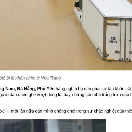
ôtô bị lũ nhấn chìm ở Nha Trang
ng Nam, Đà Nẵng, Phú Yên
 hàng nghìn hộ dân phải sơ tán khẩn cấp 
ười dân chèo ghe vượt dòng lũ, hay những căn nhà trống trơn sau 
c” – một lần nữa oằn mình chống chọi trong sự khắc nghiệt của thiê