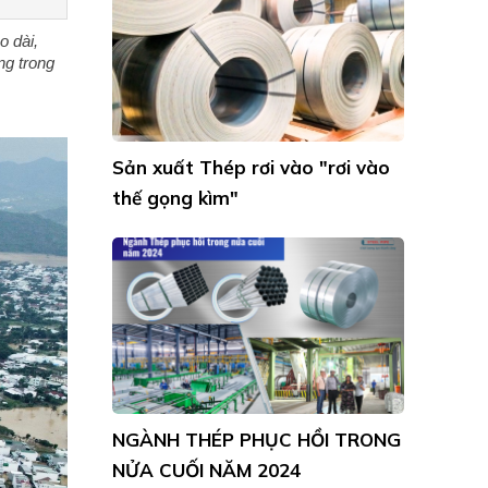
PHỤ NỮ 8/3 TẠI ỐNG THÉP SÀI
GÒN
 dài, 
g trong 
NGÀNH THÉP PHỤC HỒI TRONG
NỬA CUỐI NĂM 2024
LỊCH NGHỈ TẾT NGUYÊN ĐÁN
2026
GIÁ HÔM NAY 30/9: GIÁ THÉP X
Y DỰNG TĂNG ẤN TƯỢNG