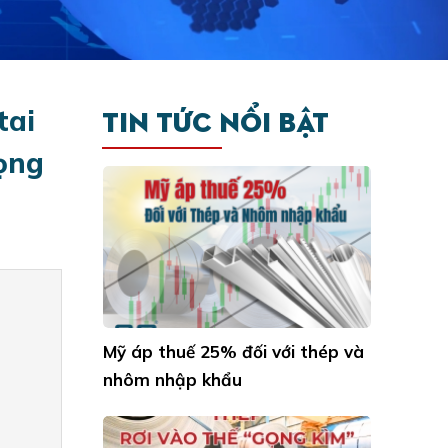
Mỹ áp thuế 25% đối với thép và
TIN TỨC NỔI BẬT
tai
nhôm nhập khẩu
rọng
ỐNG THÉP SÀI GÒN TỔ CHỨC
KHÁM SỨC KHỎE ĐỊNH KỲ CHO
NHÂN VIÊN
Sản xuất Thép rơi vào "rơi vào
thế gọng kìm"
CHÚC MỪNG NGÀY QUỐC TẾ