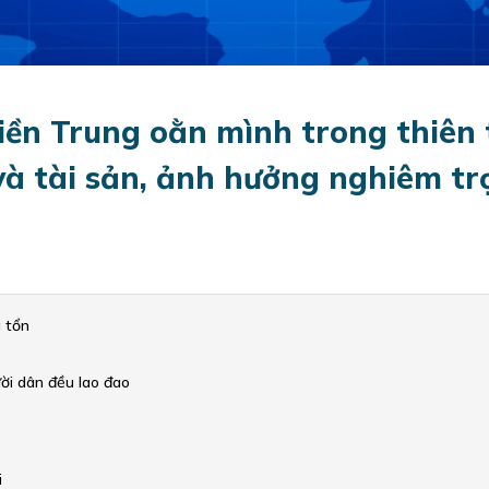
iền Trung oằn mình trong thiên 
i và tài sản, ảnh hưởng nghiêm t
 tổn
ời dân đều lao đao
i