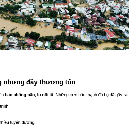
g nhưng đầy thương tổn
ón 
bão chồng bão, lũ nối lũ
. Những cơn bão mạnh đổ bộ đã gây ra:
rình.
nhiều tuyến đường.