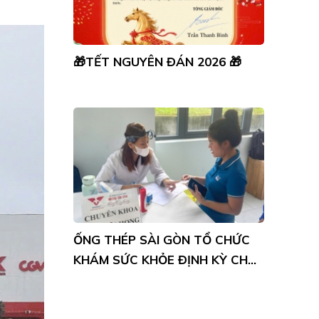
GIÁ THÉP HÔM NAY 11/9 GIẢM
TRÊN SÀN GIAO DỊCH
ỐNG THÉP SÀI GÒN TỔ CHỨC
KHÁM SỨC KHỎE ĐỊNH KỲ CHO
NHÂN VIÊN
ỐNG THÉP SÀI GÒN - SỰ LỰA
CHỌN HOÀN HẢO CHO MỌI
CÔNG TRÌNH
CHÚC MỪNG NGÀY QUỐC TẾ
PHỤ NỮ 8/3 TẠI ỐNG THÉP SÀI
GÒN