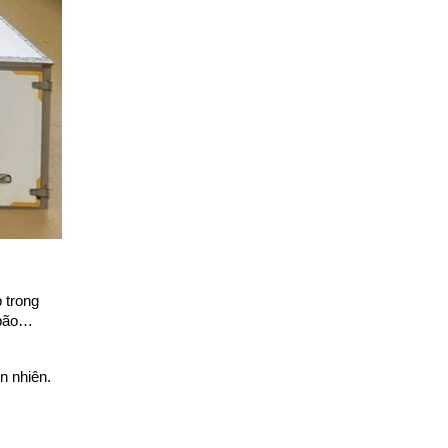
CẬP NHẬT GIÁ SẮT THÉP XÂY
DỰNG HÔM NAY - 07/08/2024
trong 
bão… 
TIÊU CHUẨN QUỐC TẾ ASTM
n nhiên.
VÀ JIS: XÂY DỰNG NIỀM TIN,
NỀN TẢNG VỮNG CHẮC CHO
SỰ PHÁT TRIỂN CỦA DOANH