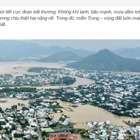
ời tiết cực đoan bất thường. Không khí lạnh, bão mạnh, mưa dầm kéo
phương chịu thiệt hại nặng nề. Trong đó, miền Trung – vùng đất luôn man
hất.