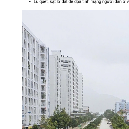
Lũ quét, sạt lở đất đe dọa tính mạng người dân ở v