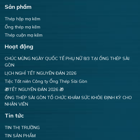
Sản phẩm
Thép hộp mạ kẽm
Ống thép mạ kẽm
Thép cuộn mạ kẽm
Hoạt động
CHÚC MỪNG NGÀY QUỐC TẾ PHỤ NỮ 8/3 TẠI ỐNG THÉP SÀI
GÒN
LỊCH NGHỈ TẾT NGUYÊN ĐÁN 2026
Tiệc Tất niên Công ty Ống Thép Sài Gòn
🎁TẾT NGUYÊN ĐÁN 2026 🎁
ỐNG THÉP SÀI GÒN TỔ CHỨC KHÁM SỨC KHỎE ĐỊNH KỲ CHO
NHÂN VIÊN
Tin tức
TIN THỊ TRƯỜNG
TIN SẢN PHẨM