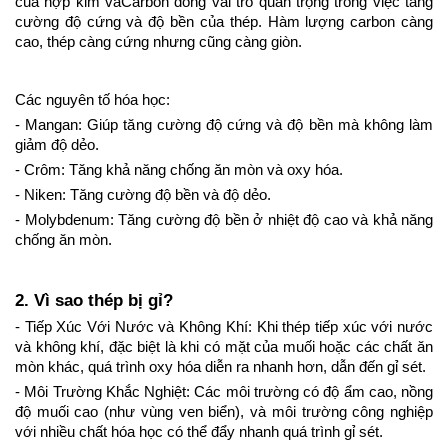
của hợp kim vàCarbon đóng vai trò quan trọng trong việc tăng 
cường độ cứng và độ bền của thép. Hàm lượng carbon càng 
cao, thép càng cứng nhưng cũng càng giòn.
Các nguyên tố hóa học:
- Mangan: Giúp tăng cường độ cứng và độ bền mà không làm 
giảm độ dẻo.
- Crôm: Tăng khả năng chống ăn mòn và oxy hóa.
- Niken: Tăng cường độ bền và độ dẻo.
- Molybdenum: Tăng cường độ bền ở nhiệt độ cao và khả năng 
chống ăn mòn.
2. Vì sao thép bị gỉ?
- Tiếp Xúc Với Nước và Không Khí: Khi thép tiếp xúc với nước 
và không khí, đặc biệt là khi có mặt của muối hoặc các chất ăn 
mòn khác, quá trình oxy hóa diễn ra nhanh hơn, dẫn đến gỉ sét.
- Môi Trường Khắc Nghiệt: Các môi trường có độ ẩm cao, nồng 
độ muối cao (như vùng ven biển), và môi trường công nghiệp 
với nhiều chất hóa học có thể đẩy nhanh quá trình gỉ sét.