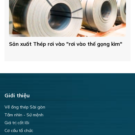
Sản xuất Thép rơi vào "rơi vào thế gọng kìm"
GI
Ấ
Giới thiệu
Về ống thép Sài gòn
Tầm nhìn - Sứ mệnh
Giá trị cốt lõi
Cơ cấu tổ chức