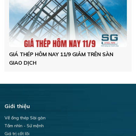
GIÁ THÉP HÔM NAY 11/9 GIẢM TRÊN SÀN
T
GIAO DỊCH
C
X
Giới thiệu
Về ống thép Sài gòn
Tầm nhìn - Sứ mệnh
Giá trị cốt lõi