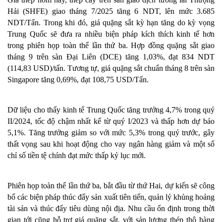
Hải (SHFE) giao tháng 7/2025 tăng 6 NDT, lên mức 3.685 
NDT/Tấn. Trong khi đó, giá quặng sắt kỳ hạn tăng do kỳ vọng 
Trung Quốc sẽ đưa ra nhiều biện pháp kích thích kinh tế hơn 
trong phiên họp toàn thể lần thứ ba. Hợp đồng quặng sắt giao 
tháng 9 trên sàn Đại Liên (DCE) tăng 1,03%, đạt 834 NDT 
(114,83 USD)/tấn. Tương tự, giá quặng sắt chuẩn tháng 8 trên sàn 
Singapore tăng 0,69%, đạt 108,75 USD/Tấn.
Dữ liệu cho thấy kinh tế Trung Quốc tăng trưởng 4,7% trong quý 
II/2024, tốc độ chậm nhất kể từ quý I/2023 và thấp hơn dự báo 
5,1%. Tăng trưởng giảm so với mức 5,3% trong quý trước, gây 
thất vọng sau khi hoạt động cho vay ngân hàng giảm và một số 
chỉ số tiền tệ chính đạt mức thấp kỷ lục mới.
Phiên họp toàn thể lần thứ ba, bắt đầu từ thứ Hai, dự kiến sẽ công 
bố các biện pháp thúc đẩy sản xuất tiên tiến, quản lý khủng hoảng 
tài sản và thúc đẩy tiêu dùng nội địa. Nhu cầu ổn định trong thời 
gian tới cũng hỗ trợ giá quặng sắt, với sản lượng thép thô hàng 