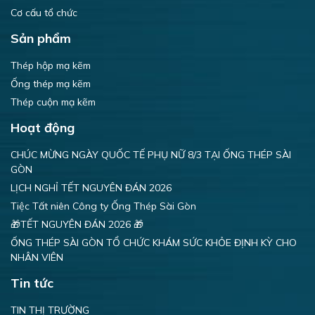
Cơ cấu tổ chức
Sản phẩm
Thép hộp mạ kẽm
Ống thép mạ kẽm
Thép cuộn mạ kẽm
Hoạt động
CHÚC MỪNG NGÀY QUỐC TẾ PHỤ NỮ 8/3 TẠI ỐNG THÉP SÀI
GÒN
LỊCH NGHỈ TẾT NGUYÊN ĐÁN 2026
Tiệc Tất niên Công ty Ống Thép Sài Gòn
🎁TẾT NGUYÊN ĐÁN 2026 🎁
ỐNG THÉP SÀI GÒN TỔ CHỨC KHÁM SỨC KHỎE ĐỊNH KỲ CHO
NHÂN VIÊN
Tin tức
TIN THỊ TRƯỜNG