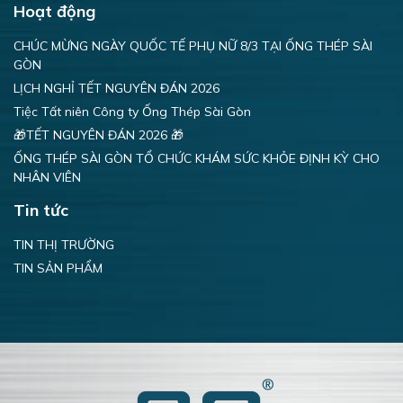
Hoạt động
CHÚC MỪNG NGÀY QUỐC TẾ PHỤ NỮ 8/3 TẠI ỐNG THÉP SÀI
GÒN
LỊCH NGHỈ TẾT NGUYÊN ĐÁN 2026
Tiệc Tất niên Công ty Ống Thép Sài Gòn
🎁TẾT NGUYÊN ĐÁN 2026 🎁
ỐNG THÉP SÀI GÒN TỔ CHỨC KHÁM SỨC KHỎE ĐỊNH KỲ CHO
NHÂN VIÊN
Tin tức
TIN THỊ TRƯỜNG
TIN SẢN PHẨM