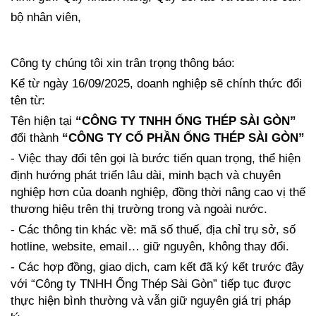
[Kinh doanh] Nhân viên Phát triển Thị trường
bộ nhân viên,
Công ty chúng tôi xin trân trọng thông báo:
Kể từ ngày 16/09/2025, doanh nghiệp sẽ chính thức đổi 
tên từ:
Tên hiện tại 
“CÔNG TY TNHH ỐNG THÉP SÀI GÒN”
đổi thành 
“CÔNG TY CỔ PHẦN ỐNG THÉP SÀI GÒN”
- Việc thay đổi tên gọi là bước tiến quan trọng, thể hiện 
định hướng phát triển lâu dài, minh bạch và chuyên 
nghiệp hơn của doanh nghiệp, đồng thời nâng cao vị thế 
thương hiệu trên thị trường trong và ngoài nước.
- Các thông tin khác về: mã số thuế, địa chỉ trụ sở, số 
hotline, website, email… giữ nguyên, không thay đổi.
- Các hợp đồng, giao dịch, cam kết đã ký kết trước đây 
với “Công ty TNHH Ống Thép Sài Gòn” tiếp tục được 
thực hiện bình thường và vẫn giữ nguyên giá trị pháp 