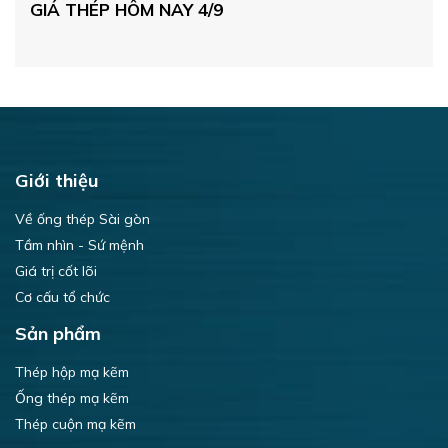
GIÁ THÉP HÔM NAY 4/9
CẬ
T
T
Giới thiệu
Về ống thép Sài gòn
Tầm nhìn - Sứ mệnh
Giá trị cốt lõi
Cơ cấu tổ chức
Sản phẩm
Thép hộp mạ kẽm
Ống thép mạ kẽm
Thép cuộn mạ kẽm