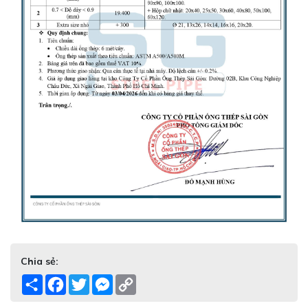
Chia sẻ:
Share
Facebook
Twitter
Messenger
Copy
Link