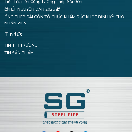
Tiệc Tất niên Công ty Ống Thép Sài Gòn
🎁TẾT NGUYÊN ĐÁN 2026 🎁
ỐNG THÉP SÀI GÒN TỔ CHỨC KHÁM SỨC KHỎE ĐỊNH KỲ CHO
NHÂN VIÊN
Tin tức
TIN THỊ TRƯỜNG
TIN SẢN PHẨM