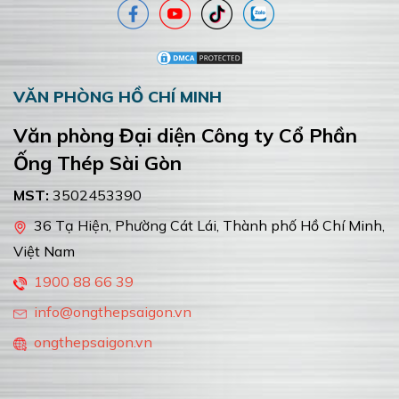
VĂN PHÒNG HỒ CHÍ MINH
Văn phòng Đại diện Công ty Cổ Phần
Ống Thép Sài Gòn
MST:
3502453390
36 Tạ Hiện, Phường Cát Lái, Thành phố Hồ Chí Minh,
Việt Nam
1900 88 66 39
info@ongthepsaigon.vn
ongthepsaigon.vn