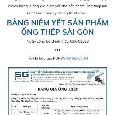
[Kinh doanh] Nhân viên Phát triển Thị trường
khách hàng "Bảng giá niêm yết cho sản phẩm Ống thép mạ
kẽm" của Công ty chúng tôi như sau:
BẢNG NIÊM YẾT SẢN PHẨM
ỐNG THÉP SÀI GÒN
Ngày công bố chính thức: 03/04/2026
♦♦♦
Tải file báo giá PDF:
BG-OTSG-03-04