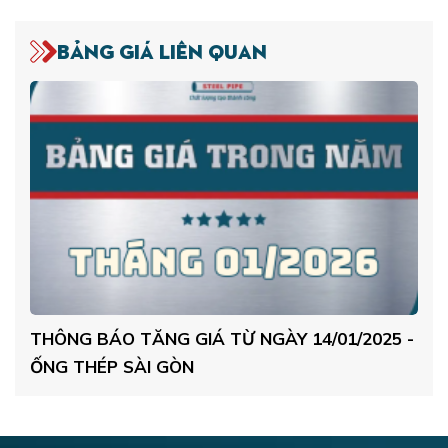
Bảng giá liên quan
 -
THÔNG BÁO TĂNG GIÁ TỪ NGÀY 14/01/2025 -
B
ỐNG THÉP SÀI GÒN
12