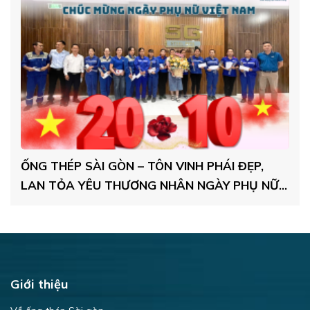
ÁI ĐẸP,
ỐNG THÉP SÀI GÒN TRAO TẶNG BÁNH
Y PHỤ NỮ
TRUNG THU CHO NHÂN VIÊN – LAN TỎA
THƯƠNG MÙA TRĂNG 2025
Giới thiệu