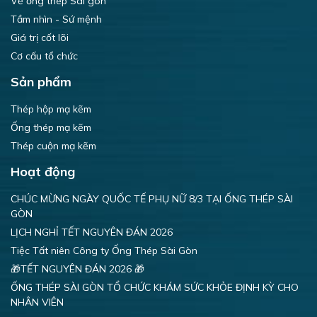
Về ống thép Sài gòn
Tầm nhìn - Sứ mệnh
Giá trị cốt lõi
Cơ cấu tổ chức
Sản phẩm
Thép hộp mạ kẽm
Ống thép mạ kẽm
Thép cuộn mạ kẽm
Hoạt động
CHÚC MỪNG NGÀY QUỐC TẾ PHỤ NỮ 8/3 TẠI ỐNG THÉP SÀI
GÒN
LỊCH NGHỈ TẾT NGUYÊN ĐÁN 2026
Tiệc Tất niên Công ty Ống Thép Sài Gòn
🎁TẾT NGUYÊN ĐÁN 2026 🎁
ỐNG THÉP SÀI GÒN TỔ CHỨC KHÁM SỨC KHỎE ĐỊNH KỲ CHO
NHÂN VIÊN