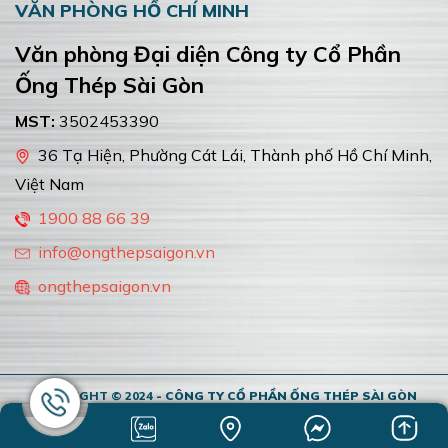
NHÀ MÁY SẢN XUẤT
ổ Phần
Công ty Cổ Phần Ống Thép Sài G
MST:
3502453390
Đường 02B, Khu công nghiệp Châu Đức, Xã 
Giao, TP Hồ Chí Minh, Việt Nam
Hồ Chí Minh,
082 955 7272
info@ongthepsaigon.vn
ongthepsaigon.vn
COPYRIGHT © 2024
- CÔNG TY CỔ PHẦN ỐNG THÉP SÀI GÒN