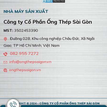
 MÁY SẢN XUẤT
VĂN P
g ty Cổ Phần Ống Thép Sài Gòn
Văn p
Ống T
3502453390
MST:
35
ng 02B, Khu công nghiệp Châu Đức, Xã Ngãi
 TP Hồ Chí Minh, Việt Nam
36 Tạ 
Việt Na
82 955 7272
1900
fo@ongthepsaigon.vn
info
gthepsaigon.vn
ongt
COPYRIGHT © 2024
- CÔNG TY CỔ PHẦN ỐNG THÉP SÀI GÒN