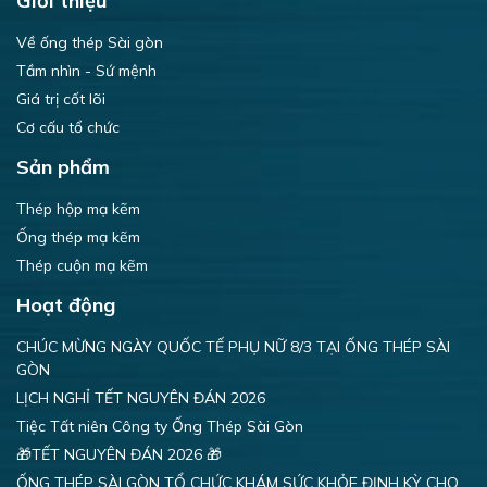
Giới thiệu
Về ống thép Sài gòn
Tầm nhìn - Sứ mệnh
Giá trị cốt lõi
Cơ cấu tổ chức
Sản phẩm
Thép hộp mạ kẽm
Ống thép mạ kẽm
Thép cuộn mạ kẽm
Hoạt động
CHÚC MỪNG NGÀY QUỐC TẾ PHỤ NỮ 8/3 TẠI ỐNG THÉP SÀI
GÒN
LỊCH NGHỈ TẾT NGUYÊN ĐÁN 2026
Tiệc Tất niên Công ty Ống Thép Sài Gòn
🎁TẾT NGUYÊN ĐÁN 2026 🎁
ỐNG THÉP SÀI GÒN TỔ CHỨC KHÁM SỨC KHỎE ĐỊNH KỲ CHO