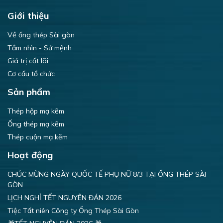
Giới thiệu
Về ống thép Sài gòn
Tầm nhìn - Sứ mệnh
Giá trị cốt lõi
Cơ cấu tổ chức
Sản phẩm
Thép hộp mạ kẽm
Ống thép mạ kẽm
Thép cuộn mạ kẽm
Hoạt động
CHÚC MỪNG NGÀY QUỐC TẾ PHỤ NỮ 8/3 TẠI ỐNG THÉP SÀI
GÒN
LỊCH NGHỈ TẾT NGUYÊN ĐÁN 2026
Tiệc Tất niên Công ty Ống Thép Sài Gòn