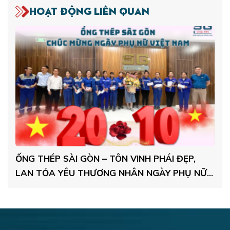
Hoạt động liên quan
ỐNG THÉP SÀI GÒN – TÔN VINH PHÁI ĐẸP,
Ố
LAN TỎA YÊU THƯƠNG NHÂN NGÀY PHỤ NỮ
T
VIỆT NAM 20/10
T