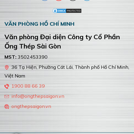
VĂN PHÒNG HỒ CHÍ MINH
Văn phòng Đại diện Công ty Cổ Phần
Ống Thép Sài Gòn
MST:
3502453390
36 Tạ Hiện, Phường Cát Lái, Thành phố Hồ Chí Minh,
Việt Nam
1900 88 66 39
info@ongthepsaigon.vn
ongthepsaigon.vn