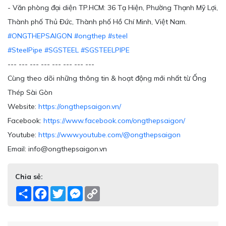
- Văn phòng đại diện TP.HCM: 36 Tạ Hiện, Phường Thạnh Mỹ Lợi,
Thành phố Thủ Đức, Thành phố Hồ Chí Minh, Việt Nam.
#ONGTHEPSAIGON
#ongthep
#steel
#SteelPipe
#SGSTEEL
#SGSTEELPIPE
--- --- --- --- --- --- --- ---
Cùng theo dõi những thông tin & hoạt động mới nhất từ Ống
Thép Sài Gòn
Website:
https://ongthepsaigon.vn/
Facebook:
https://www.facebook.com/ongthepsaigon/
Youtube:
https://www.youtube.com/@ongthepsaigon
Email: info@ongthepsaigon.vn
Chia sẻ:
Share
Facebook
Twitter
Messenger
Copy
Link