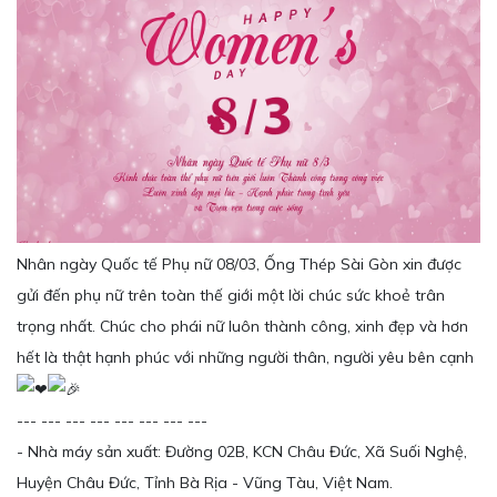
[Kinh doanh] Nhân viên Phát triển Thị trường
Nhân ngày Quốc tế Phụ nữ 08/03, Ống Thép Sài Gòn xin được
gửi đến phụ nữ trên toàn thế giới một lời chúc sức khoẻ trân
trọng nhất. Chúc cho phái nữ luôn thành công, xinh đẹp và hơn
hết là thật hạnh phúc với những người thân, người yêu bên cạnh
--- --- --- --- --- --- --- ---
- Nhà máy sản xuất: Đường 02B, KCN Châu Đức, Xã Suối Nghệ,
Huyện Châu Đức, Tỉnh Bà Rịa - Vũng Tàu, Việt Nam.