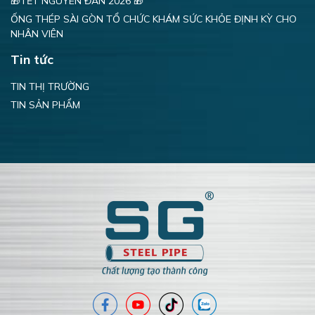
🎁TẾT NGUYÊN ĐÁN 2026 🎁
ỐNG THÉP SÀI GÒN TỔ CHỨC KHÁM SỨC KHỎE ĐỊNH KỲ CHO
NHÂN VIÊN
Tin tức
TIN THỊ TRƯỜNG
TIN SẢN PHẨM